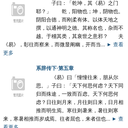
子曰：「乾坤，其《易》之门
耶？」 乾，阳物也；坤，阴物也。
阴阳合德，而刚柔有体。以体天地之
撰，以通神明之德。其称名也，杂而不
越。于稽其类，其衰世之意邪？ 夫
《易》，彰往而察来，而微显阐幽，开而当...
► 查看
更多
系辞传下·第五章
《易》曰「憧憧往来，朋从尔
思。」子曰：「天下何思何虑？天下同
归而殊途，一致而百虑。天下何思何
虑？日往则月来，月往则日来，日月相
推而明生焉。寒往则暑来，暑往则寒
来，寒暑相推而岁成焉。往者屈也，来者信也...
► 查
看更多