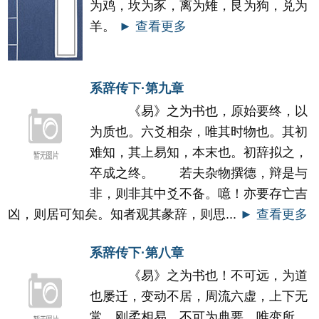
为鸡，坎为豕，离为雉，艮为狗，兑为
羊。
► 查看更多
系辞传下·第九章
《易》之为书也，原始要终，以
为质也。六爻相杂，唯其时物也。其初
难知，其上易知，本末也。初辞拟之，
卒成之终。 若夫杂物撰德，辩是与
非，则非其中爻不备。噫！亦要存亡吉
凶，则居可知矣。知者观其彖辞，则思...
► 查看更多
系辞传下·第八章
《易》之为书也！不可远，为道
也屡迁，变动不居，周流六虚，上下无
常，刚柔相易，不可为典要，唯变所