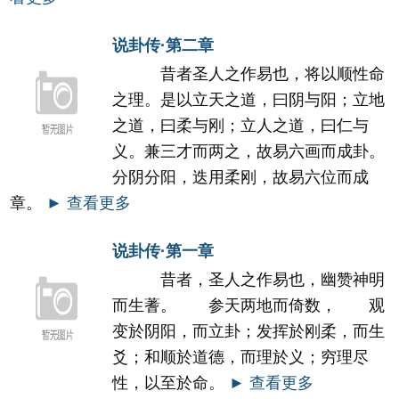
说卦传·第二章
昔者圣人之作易也，将以顺性命
之理。是以立天之道，曰阴与阳；立地
之道，曰柔与刚；立人之道，曰仁与
义。兼三才而两之，故易六画而成卦。
分阴分阳，迭用柔刚，故易六位而成
章。
► 查看更多
说卦传·第一章
昔者，圣人之作易也，幽赞神明
而生蓍。 参天两地而倚数， 观
变於阴阳，而立卦；发挥於刚柔，而生
爻；和顺於道德，而理於义；穷理尽
性，以至於命。
► 查看更多