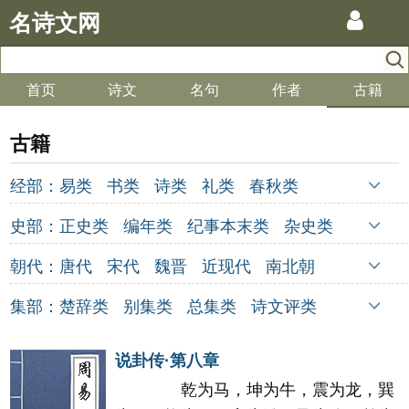
名诗文网
首页
诗文
名句
作者
古籍
古籍
经部：
易类
书类
诗类
礼类
春秋类
孝经类
五经总义类
四书类
乐类
史部：
正史类
编年类
纪事本末类
杂史类
小学类
别史类
诏令奏议类
传记类
史钞类
朝代：
唐代
宋代
魏晋
近现代
南北朝
清代
明代
元代
两汉
五代
先秦
集部：
楚辞类
别集类
总集类
诗文评类
金朝
隋代
未知
词曲类
说卦传·第八章
乾为马，坤为牛，震为龙，巽