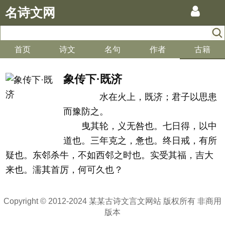
名诗文网
首页
诗文
名句
作者
古籍
象传下·既济
水在火上，既济；君子以思患
而豫防之。
曳其轮，义无咎也。七日得，以中
道也。三年克之，惫也。终日戒，有所
疑也。东邻杀牛，不如西邻之时也。实受其福，吉大
来也。濡其首厉，何可久也？
Copyright © 2012-2024 某某古诗文言文网站 版权所有 非商用
版本