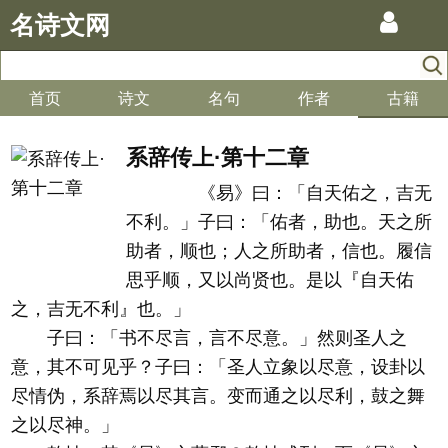
名诗文网
首页
诗文
名句
作者
古籍
系辞传上·第十二章
《易》曰：「自天佑之，吉无
不利。」子曰：「佑者，助也。天之所
助者，顺也；人之所助者，信也。履信
思乎顺，又以尚贤也。是以『自天佑
之，吉无不利』也。」
子曰：「书不尽言，言不尽意。」然则圣人之
意，其不可见乎？子曰：「圣人立象以尽意，设卦以
尽情伪，系辞焉以尽其言。变而通之以尽利，鼓之舞
之以尽神。」