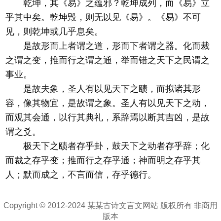
乾坤，其《易》之蕴邪？乾坤成列，而《易》立
乎其中矣。乾坤毁，则无以见《易》。《易》不可
见，则乾坤或几乎息矣。
是故形而上者谓之道，形而下者谓之器。化而裁
之谓之变，推而行之谓之通，举而错之天下之民谓之
事业。
是故夫象，圣人有以见天下之赜，而拟诸其形
容，像其物宜，是故谓之象。圣人有以见天下之动，
而观其会通，以行其典礼，系辞焉以断其吉凶，是故
谓之爻。
极天下之赜者存乎卦，鼓天下之动者存乎辞；化
而裁之存乎变；推而行之存乎通；神而明之存乎其
人；默而成之，不言而信，存乎德行。
Copyright © 2012-2024 某某古诗文言文网站 版权所有 非商用
版本