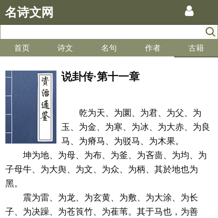
名诗文网
首页
诗文
名句
作者
古籍
说卦传·第十一章
乾为天、为圜、为君、为父、为
玉、为金、为寒、为冰、为大赤、为良
马、为瘠马、为驳马、为木果。
坤为地、为母、为布、为釜、为吝啬、为均、为
子母牛、为大舆、为文、为众、为柄、其於地也为
黑。
震为雷、为龙、为玄黄、为敷、为大涂、为长
子、为决躁、为苍筤竹、为萑苇。其于马也，为善