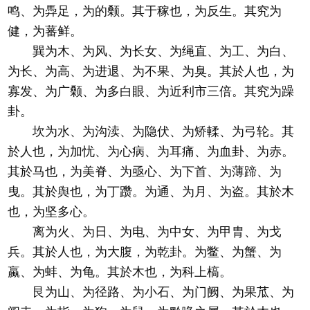
鸣、为馵足，为的颡。其于稼也，为反生。其究为
健，为蕃鲜。
巽为木、为风、为长女、为绳直、为工、为白、
为长、为高、为进退、为不果、为臭。其於人也，为
寡发、为广颡、为多白眼、为近利市三倍。其究为躁
卦。
坎为水、为沟渎、为隐伏、为矫輮、为弓轮。其
於人也，为加忧、为心病、为耳痛、为血卦、为赤。
其於马也，为美脊、为亟心、为下首、为薄蹄、为
曳。其於舆也，为丁躜。为通、为月、为盗。其於木
也，为坚多心。
离为火、为日、为电、为中女、为甲胄、为戈
兵。其於人也，为大腹，为乾卦。为鳖、为蟹、为
蠃、为蚌、为龟。其於木也，为科上槁。
艮为山、为径路、为小石、为门阙、为果苽、为