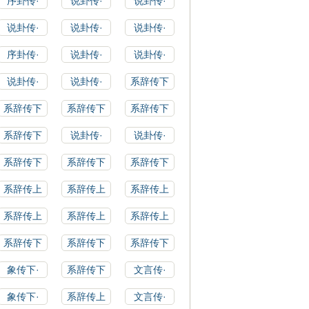
序卦传·
说卦传·
说卦传·
说卦传·
说卦传·
说卦传·
序卦传·
说卦传·
说卦传·
说卦传·
说卦传·
系辞传下
系辞传下
系辞传下
系辞传下
系辞传下
说卦传·
说卦传·
系辞传下
系辞传下
系辞传下
系辞传上
系辞传上
系辞传上
系辞传上
系辞传上
系辞传上
系辞传下
系辞传下
系辞传下
象传下·
系辞传下
文言传·
象传下·
系辞传上
文言传·