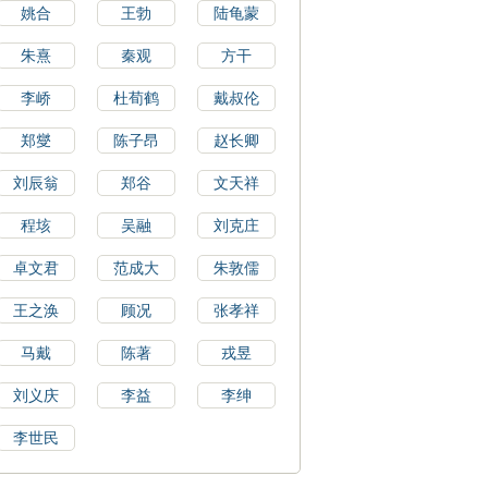
姚合
王勃
陆龟蒙
朱熹
秦观
方干
李峤
杜荀鹤
戴叔伦
郑燮
陈子昂
赵长卿
刘辰翁
郑谷
文天祥
程垓
吴融
刘克庄
卓文君
范成大
朱敦儒
王之涣
顾况
张孝祥
马戴
陈著
戎昱
刘义庆
李益
李绅
李世民