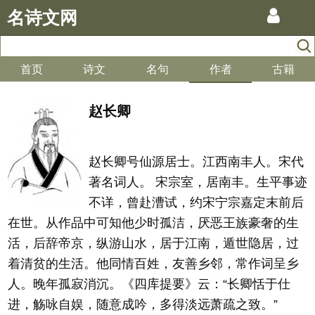
名诗文网
首页
诗文
名句
作者
古籍
赵长卿
赵长卿号仙源居士。江西南丰人。宋代
著名词人。 宋宗室，居南丰。生平事迹
不详，曾赴漕试，约宋宁宗嘉定末前后
在世。从作品中可知他少时孤洁，厌恶王族豪奢的生
活，后辞帝京，纵游山水，居于江南，遁世隐居，过
着清贫的生活。他同情百姓，友善乡邻，常作词呈乡
人。晚年孤寂消沉。《四库提要》云：“长卿恬于仕
进，觞咏自娱，随意成吟，多得淡远萧疏之致。”