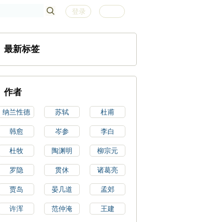
登录
注册
最新标签
作者
纳兰性德
苏轼
杜甫
韩愈
岑参
李白
杜牧
陶渊明
柳宗元
罗隐
贯休
诸葛亮
贾岛
晏几道
孟郊
许浑
范仲淹
王建