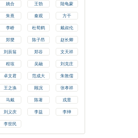
姚合
王勃
陆龟蒙
朱熹
秦观
方干
李峤
杜荀鹤
戴叔伦
郑燮
陈子昂
赵长卿
刘辰翁
郑谷
文天祥
程垓
吴融
刘克庄
卓文君
范成大
朱敦儒
王之涣
顾况
张孝祥
马戴
陈著
戎昱
刘义庆
李益
李绅
李世民