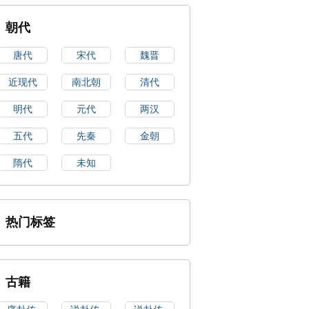
朝代
唐代
宋代
魏晋
近现代
南北朝
清代
明代
元代
两汉
五代
先秦
金朝
隋代
未知
热门标签
古籍