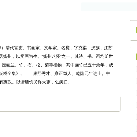
作者
古籍
765）清代官吏、书画家、文学家。名燮，字克柔，汉族，江苏
居扬州，以卖画为生。“扬州八怪”之一。其诗、书、画均旷世
”，擅画兰、竹、石、松、菊等植物，其中画竹已五十余年，成
板桥全集》。 康熙秀才、雍正举人、乾隆元年进士。中
有惠政。以请臻饥民忤大吏，乞疾归。