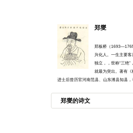
名诗文网
首页
诗文
名句
郑燮
郑板桥（1693—1
兴化人。一生主要客
独立，，世称“三绝
就最为突出。著有《
进士后曾历官河南范县、山东潍县知县，
郑燮的诗文