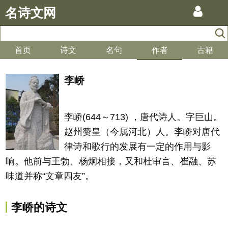
名诗文网
首页
诗文
名句
作者
古籍
李峤
李峤(644～713) ，唐代诗人。字巨山。
赵州赞皇（今属河北）人。李峤对唐代
律诗和歌行的发展有一定的作用与影
响。他前与王勃、杨炯相接，又和杜审言、崔融、苏
味道并称“文章四友”。
李峤的诗文