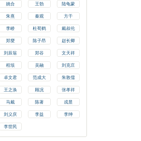
姚合
王勃
陆龟蒙
朱熹
秦观
方干
李峤
杜荀鹤
戴叔伦
郑燮
陈子昂
赵长卿
刘辰翁
郑谷
文天祥
程垓
吴融
刘克庄
卓文君
范成大
朱敦儒
王之涣
顾况
张孝祥
马戴
陈著
戎昱
刘义庆
李益
李绅
李世民