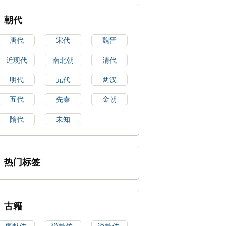
朝代
唐代
宋代
魏晋
近现代
南北朝
清代
明代
元代
两汉
五代
先秦
金朝
隋代
未知
热门标签
古籍