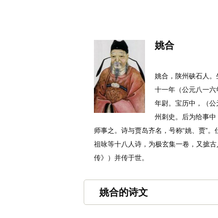
名诗文网
首页
诗文
名句
姚合
姚合，陕州硖石人。
十一年（公元八一六
年尉。宝历中，（公
州刺史。后为给事中
师事之。诗与贾岛齐名，号称“姚、贾”
祖咏等十八人诗，为极玄集一卷，又摭古
传》）并传于世。
姚合的诗文