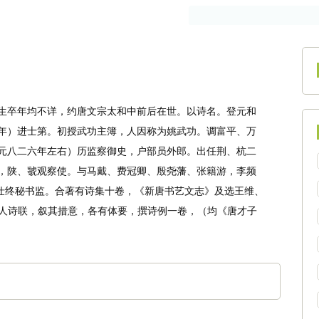
作者
古籍
生卒年均不详，约唐文宗太和中前后在世。以诗名。登元和
年）进士第。初授武功主簿，人因称为姚武功。调富平、万
元八二六年左右）历监察御史，户部员外郎。出任荆、杭二
，陕、虢观察使。与马戴、费冠卿、殷尧藩、张籍游，李频
。仕终秘书监。合著有诗集十卷，《新唐书艺文志》及选王维、
人诗联，叙其措意，各有体要，撰诗例一卷，（均《唐才子