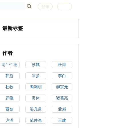
登录
注册
最新标签
作者
纳兰性德
苏轼
杜甫
韩愈
岑参
李白
杜牧
陶渊明
柳宗元
罗隐
贯休
诸葛亮
贾岛
晏几道
孟郊
许浑
范仲淹
王建