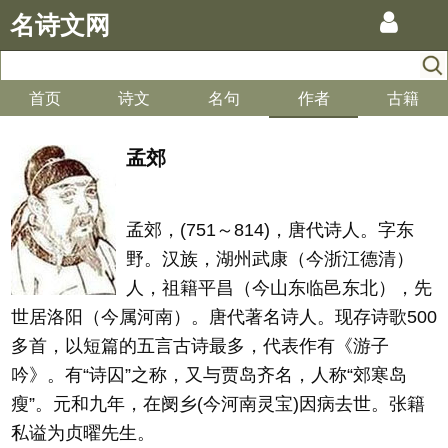
名诗文网
首页
诗文
名句
作者
古籍
孟郊
孟郊，(751～814)，唐代诗人。字东
野。汉族，湖州武康（今浙江德清）
人，祖籍平昌（今山东临邑东北），先
世居洛阳（今属河南）。唐代著名诗人。现存诗歌500
多首，以短篇的五言古诗最多，代表作有《游子
吟》。有“诗囚”之称，又与贾岛齐名，人称“郊寒岛
瘦”。元和九年，在阌乡(今河南灵宝)因病去世。张籍
私谥为贞曜先生。