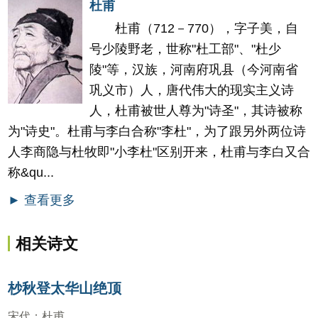
杜甫
杜甫（712－770），字子美，自
号少陵野老，世称"杜工部"、"杜少
陵"等，汉族，河南府巩县（今河南省
巩义市）人，唐代伟大的现实主义诗
人，杜甫被世人尊为"诗圣"，其诗被称
为"诗史"。杜甫与李白合称"李杜"，为了跟另外两位诗
人李商隐与杜牧即"小李杜"区别开来，杜甫与李白又合
称&qu...
► 查看更多
相关诗文
杪秋登太华山绝顶
宋代
：
杜甫