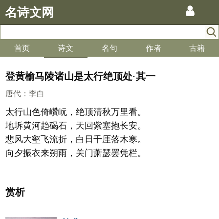
名诗文网
首页
诗文
名句
作者
古籍
登黄榆马陵诸山是太行绝顶处·其一
唐代
：
李白
太行山色倚巑岏，绝顶清秋万里看。
地坼黄河趋碣石，天回紫塞抱长安。
悲风大壑飞流折，白日千厓落木寒。
向夕振衣来朔雨，关门萧瑟罢凭栏。
赏析