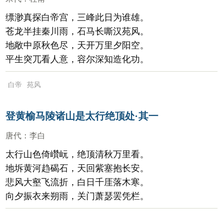
缥渺真探白帝宫，三峰此日为谁雄。
苍龙半挂秦川雨，石马长嘶汉苑风。
地敞中原秋色尽，天开万里夕阳空。
平生突兀看人意，容尔深知造化功。
白帝
苑风
登黄榆马陵诸山是太行绝顶处·其一
唐代
：
李白
太行山色倚巑岏，绝顶清秋万里看。
地坼黄河趋碣石，天回紫塞抱长安。
悲风大壑飞流折，白日千厓落木寒。
向夕振衣来朔雨，关门萧瑟罢凭栏。